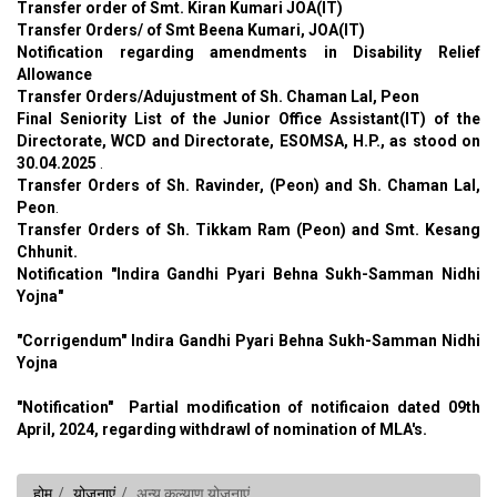
Transfer order of Smt. Kiran Kumari JOA(IT)
Transfer Orders/ of Smt Beena Kumari, JOA(IT)
Notification regarding amendments in Disability Relief
Allowance
Transfer Orders/Adujustment of Sh. Chaman Lal, Peon
Final Seniority List of the Junior Office Assistant(IT) of the
Directorate, WCD and Directorate, ESOMSA, H.P., as stood on
30.04.2025
.
Transfer Orders of Sh. Ravinder, (Peon) and Sh. Chaman Lal,
Peon
.
Transfer Orders of Sh. Tikkam Ram (Peon) and Smt. Kesang
Chhunit.
Notification "Indira Gandhi Pyari Behna Sukh-Samman Nidhi
Yojna"
"Corrigendum" Indira Gandhi Pyari Behna Sukh-Samman Nidhi
Yojna
"Notification"
Partial modification of notificaion dated 09th
April, 2024, regarding withdrawl of nomination of MLA's.
होम
योजनाएं
अन्य कल्याण योजनाएं