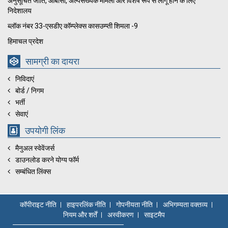
अनुसूचित जाति, ओबीसी, अल्पसंख्यक मामलों और विशेष रूप से लागू होने के लिए
निदेशालय
ब्लॉक नंबर 33-एसडीए कॉम्प्लेक्स कासउम्प्ती शिमला -9
हिमाचल प्रदेश
सामग्री का दायरा
निविदाएं
बोर्ड / निगम
भर्ती
सेवाएं
उपयोगी लिंक
मैनुअल स्वेवेंजर्स
डाउनलोड करने योग्य फॉर्म
सम्बंधित लिंक्स
कॉपीराइट नीति
हाइपरलिंक नीति
गोपनीयता नीति
अभिगम्यता वक्तव्य
नियम और शर्तें
अस्वीकरण
साइटमैप